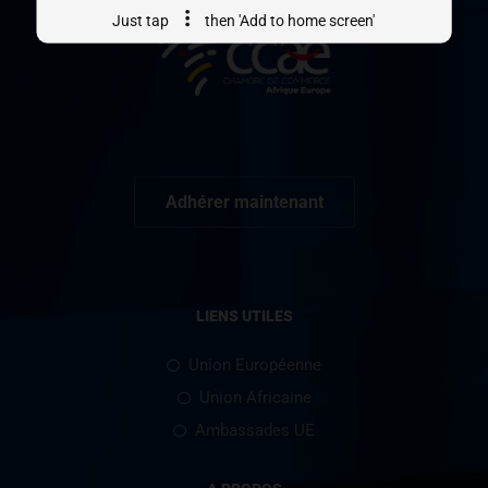
Just tap
then 'Add to home screen'
Adhérer maintenant
LIENS UTILES
Union Européenne
Union Africaine
Ambassades UE